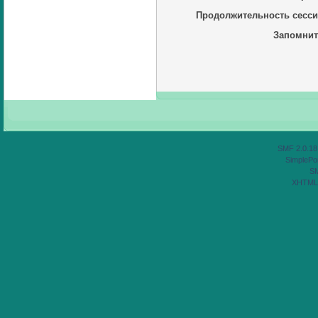
Продолжительность сесси
Запомнит
SMF 2.0.18
SimplePor
S
XHTML