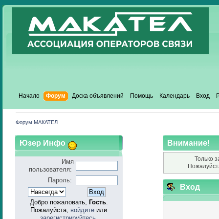
Начало
Форум
Доска объявлений
Помощь
Календарь
Вход
Форум МАКАТЕЛ
Юзер Инфо
Внимание!
Только з
Имя
Пожалуйст
пользователя:
Пароль:
Вход
Добро пожаловать,
Гость
.
Пожалуйста,
войдите
или
зарегистрируйтесь
.