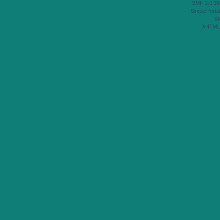
SMF 2.0.18
SimplePortal
S
XHTML