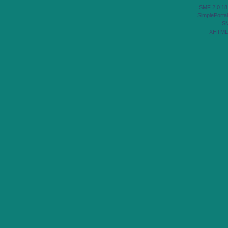
SMF 2.0.18
SimplePortal
S
XHTML