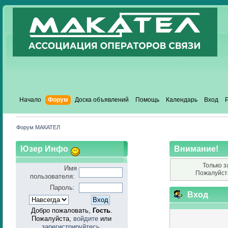
Начало
Форум
Доска объявлений
Помощь
Календарь
Вход
Форум МАКАТЕЛ
Юзер Инфо
Внимание!
Только з
Имя
Пожалуйст
пользователя:
Пароль:
Вход
Добро пожаловать,
Гость
.
Пожалуйста,
войдите
или
зарегистрируйтесь
.