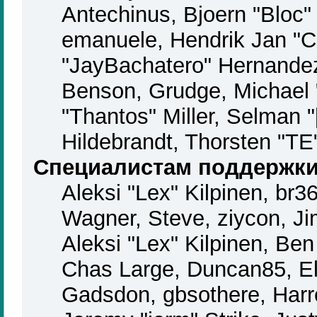
Antechinus, Bjoern "Bloc"
emanuele, Hendrik Jan "C
"JayBachatero" Hernandez
Benson, Grudge, Michael
"Thantos" Miller, Selman 
Hildebrandt, Thorsten "TE
Специалистам поддержк
Aleksi "Lex" Kilpinen, br3
Wagner, Steve, ziycon, Ji
Aleksi "Lex" Kilpinen, Be
Chas Large, Duncan85, El
Gadsdon, gbsothere, Harr