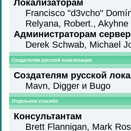
Локализаторам
Francisco "d3vcho" Domín
Relyana, Robert., Akyhne
Администраторам серве
Derek Schwab, Michael Jo
Создателям русской локализации
Создателям русской лок
Mavn, Digger и Bugo
Отдельное спасибо
Консультантам
Brett Flannigan, Mark Ro