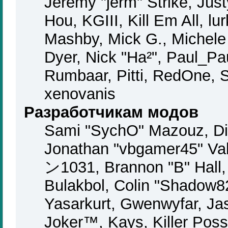
Jeremy "jerm" Strike, Jus
Hou, KGIII, Kill Em All, lu
Mashby, Mick G., Michele "
Dyer, Nick "Ha²", Paul_Pa
Rumbaar, Pitti, RedOne, 
xenovanis
Разработчикам модов
Sami "SychO" Mazouz, Di
Jonathan "vbgamer45" Va
ン1031, Brannon "B" Hall,
Bulakbol, Colin "Shadow82
Yasarkurt, Gwenwyfar, Ja
Joker™, Kays, Killer Pos