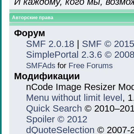
И каждому, кого мы, возмо
Авторские права
Форум
SMF 2.0.18
|
SMF © 201
SimplePortal 2.3.6 © 2008
SMFAds
for
Free Forums
Модификации
nCode Image Resizer Mo
Menu without limit level
, 
Quick Search
© 2010–201
Spoiler © 2012
dQuoteSelection
© 2007-2