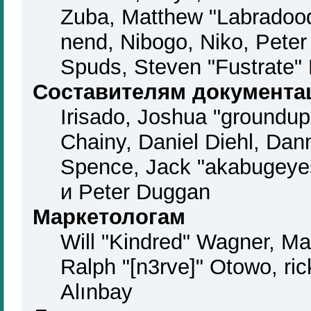
Zuba, Matthew "Labradood
nend, Nibogo, Niko, Peter 
Spuds, Steven "Fustrate"
Составителям документа
Irisado, Joshua "groundup
Chainy, Daniel Diehl, Dan
Spence, Jack "akabugeyes
и Peter Duggan
Маркетологам
Will "Kindred" Wagner, M
Ralph "[n3rve]" Otowo, ri
Alınbay