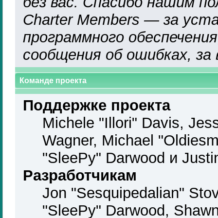
без вас. Спасибо нашим по
Charter Members — за уст
программного обеспечения,
сообщения об ошибках, за
Команде проекта
Поддержке проекта
Michele "Illori" Davis, Jes
Wagner, Michael "Oldies
"SleePy" Darwood и Justi
Разработчикам
Jon "Sesquipedalian" Stov
"SleePy" Darwood, Shawn 