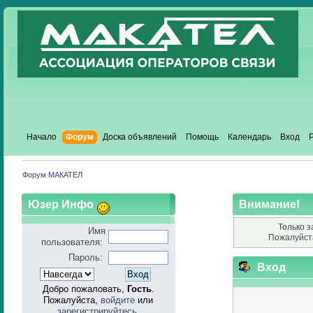
Начало
Форум
Доска объявлений
Помощь
Календарь
Вход
Форум МАКАТЕЛ
Юзер Инфо
Внимание!
Только з
Имя
Пожалуйст
пользователя:
Пароль:
Вход
Добро пожаловать,
Гость
.
Пожалуйста,
войдите
или
зарегистрируйтесь
.