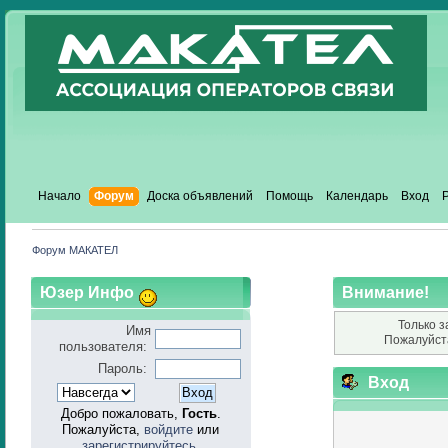
Начало
Форум
Доска объявлений
Помощь
Календарь
Вход
Форум МАКАТЕЛ
Юзер Инфо
Внимание!
Только з
Имя
Пожалуйст
пользователя:
Пароль:
Вход
Добро пожаловать,
Гость
.
Пожалуйста,
войдите
или
зарегистрируйтесь
.