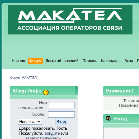
Начало
Форум
Доска объявлений
Помощь
Календарь
Вход
Форум МАКАТЕЛ
Юзер Инфо
Внимание!
Только з
Имя
Пожалуйст
пользователя:
Пароль:
Вход
Добро пожаловать,
Гость
.
Пожалуйста,
войдите
или
зарегистрируйтесь
.