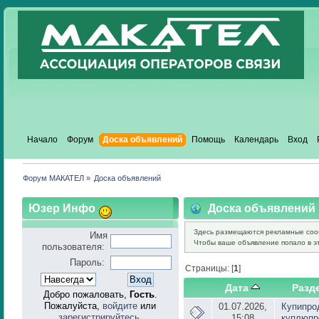
Начало
Форум
Доска объявлений
Помощь
Календарь
Вход
Форум МАКАТЕЛ
»
Доска объявлений
Юзер Инфо
Доска объявлений
Здесь размещаются рекламные соо
Имя
Чтобы ваше объявление попало в эт
пользователя:
Пароль:
Страницы: [
1
]
Дата
Разд
Добро пожаловать,
Гость
.
Пожалуйста,
войдите
или
01.07.2026,
Купипро
зарегистрируйтесь
.
15:08
куплюпр