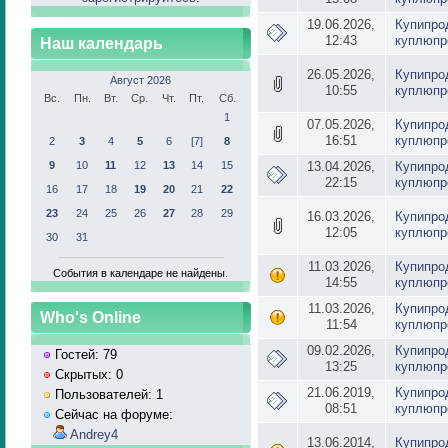
19.06.2026,
Купипро
12:43
куплюпр
Наш календарь
26.05.2026,
Купипро
Август 2026
10:55
куплюпр
Вс.
Пн.
Вт.
Ср.
Чт.
Пт.
Сб.
1
07.05.2026,
Купипро
16:51
куплюпр
2
3
4
5
6
[7]
8
9
10
11
12
13
14
15
13.04.2026,
Купипро
22:15
куплюпр
16
17
18
19
20
21
22
23
24
25
26
27
28
29
16.03.2026,
Купипро
12:05
куплюпр
30
31
11.03.2026,
Купипро
События в календаре не найдены.
14:55
куплюпр
11.03.2026,
Купипро
Who's Online
11:54
куплюпр
09.02.2026,
Купипро
Гостей: 79
13:25
куплюпр
Скрытых: 0
21.06.2019,
Купипро
Пользователей: 1
08:51
куплюпр
Сейчас на форуме:
Andrey4
13.06.2014,
Купипро