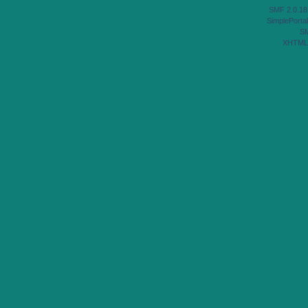
SMF 2.0.18
SimplePortal
S
XHTML