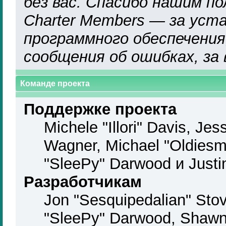
без вас. Спасибо нашим по
Charter Members — за уст
программного обеспечения,
сообщения об ошибках, за
Команде проекта
Поддержке проекта
Michele "Illori" Davis, Jes
Wagner, Michael "Oldies
"SleePy" Darwood и Justi
Разработчикам
Jon "Sesquipedalian" Stov
"SleePy" Darwood, Shawn 