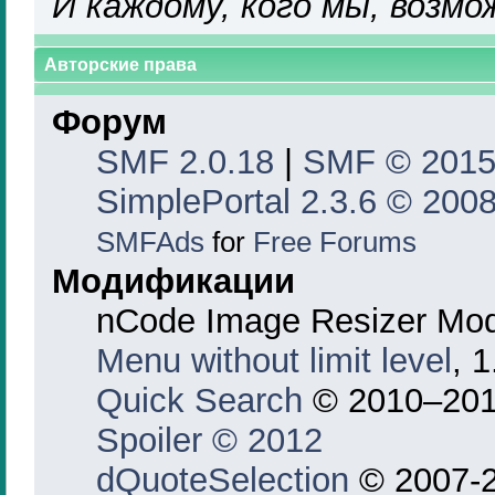
И каждому, кого мы, возмо
Авторские права
Форум
SMF 2.0.18
|
SMF © 201
SimplePortal 2.3.6 © 2008
SMFAds
for
Free Forums
Модификации
nCode Image Resizer Mo
Menu without limit level
, 
Quick Search
© 2010–201
Spoiler © 2012
dQuoteSelection
© 2007-2