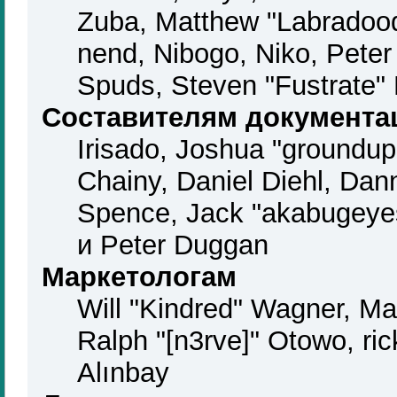
Zuba, Matthew "Labradood
nend, Nibogo, Niko, Peter 
Spuds, Steven "Fustrate"
Составителям документа
Irisado, Joshua "groundup
Chainy, Daniel Diehl, Dan
Spence, Jack "akabugeyes
и Peter Duggan
Маркетологам
Will "Kindred" Wagner, M
Ralph "[n3rve]" Otowo, ri
Alınbay