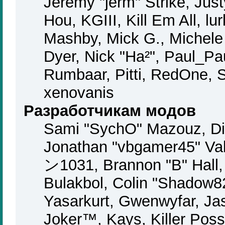
Jeremy "jerm" Strike, Jus
Hou, KGIII, Kill Em All, lu
Mashby, Mick G., Michele "
Dyer, Nick "Ha²", Paul_Pa
Rumbaar, Pitti, RedOne, 
xenovanis
Разработчикам модов
Sami "SychO" Mazouz, Di
Jonathan "vbgamer45" Va
ン1031, Brannon "B" Hall,
Bulakbol, Colin "Shadow82
Yasarkurt, Gwenwyfar, Ja
Joker™, Kays, Killer Pos