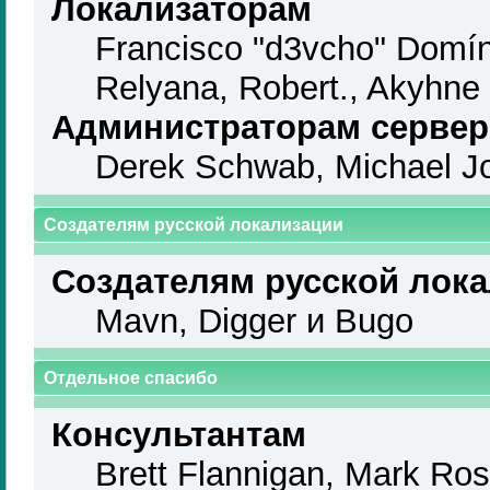
Локализаторам
Francisco "d3vcho" Domín
Relyana, Robert., Akyhne
Администраторам серве
Derek Schwab, Michael Jo
Создателям русской локализации
Создателям русской лок
Mavn, Digger и Bugo
Отдельное спасибо
Консультантам
Brett Flannigan, Mark Ro