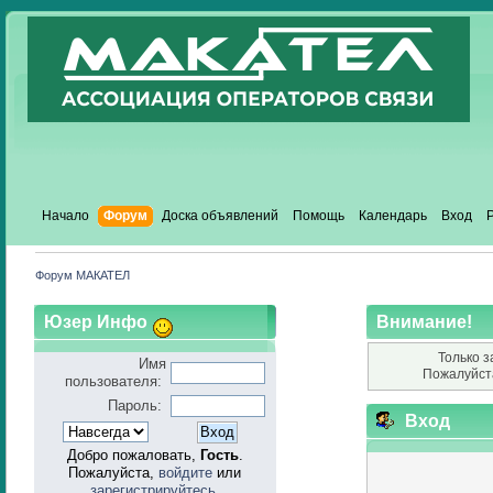
Начало
Форум
Доска объявлений
Помощь
Календарь
Вход
Форум МАКАТЕЛ
Юзер Инфо
Внимание!
Только з
Имя
Пожалуйст
пользователя:
Пароль:
Вход
Добро пожаловать,
Гость
.
Пожалуйста,
войдите
или
зарегистрируйтесь
.