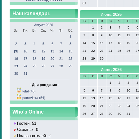
31
Наш календарь
Июнь 2026
В
П
В
С
Ч
П
С
Август 2026
1
2
3
4
5
6
Вс.
Пн.
Вт.
Ср.
Чт.
Пт.
Сб.
7
8
9
10
11
12
1
1
14
15
16
17
18
19
2
2
3
4
5
6
7
8
21
22
23
24
25
26
2
[9]
10
11
12
13
14
15
16
17
18
19
20
21
22
28
29
30
23
24
25
26
27
28
29
Июль 2026
30
31
В
П
В
С
Ч
П
С
1
2
3
4
- Дни рождения -
5
6
7
8
9
10
1
tefal (48)
petrovlexa (54)
12
13
14
15
16
17
1
19
20
21
22
23
24
2
Who's Online
26
27
28
29
30
31
Гостей: 51
Скрытых: 0
Пользователей: 2