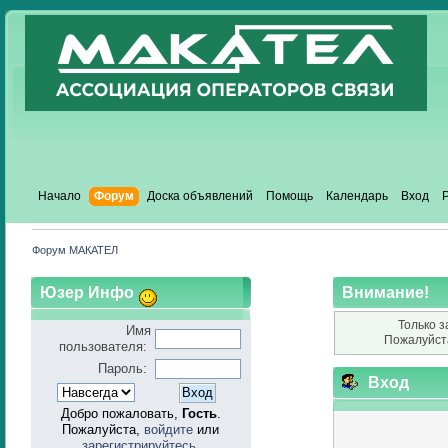
Начало
Форум
Доска объявлений
Помощь
Календарь
Вход
Форум МАКАТЕЛ
Юзер Инфо
Внимание!
Только з
Имя
Пожалуйст
пользователя:
Пароль:
Вход
Добро пожаловать,
Гость
.
Пожалуйста,
войдите
или
зарегистрируйтесь
.