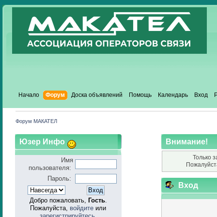
Начало
Форум
Доска объявлений
Помощь
Календарь
Вход
Форум МАКАТЕЛ
Юзер Инфо
Внимание!
Только з
Имя
Пожалуйст
пользователя:
Пароль:
Вход
Добро пожаловать,
Гость
.
Пожалуйста,
войдите
или
зарегистрируйтесь
.