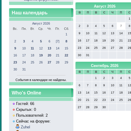
Август 2026
Наш календарь
В
П
В
С
Ч
П
С
1
Август 2026
2
3
4
5
6
7
8
Вс.
Пн.
Вт.
Ср.
Чт.
Пт.
Сб.
9
10
11
12
13
14
1
1
16
17
18
19
20
21
2
2
3
4
5
6
[7]
8
23
24
25
26
27
28
2
9
10
11
12
13
14
15
16
17
18
19
20
21
22
30
31
23
24
25
26
27
28
29
Сентябрь 2026
30
31
В
П
В
С
Ч
П
С
1
2
3
4
5
События в календаре не найдены.
6
7
8
9
10
11
1
Who's Online
13
14
15
16
17
18
1
20
21
22
23
24
25
2
Гостей: 66
27
28
29
30
Скрытых: 0
Пользователей: 2
Сейчас на форуме:
Zuhel