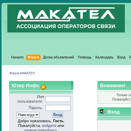
Начало
Форум
Доска объявлений
Помощь
Календарь
Вход
Форум МАКАТЕЛ
Юзер Инфо
Внимание!
Только з
Имя
Пожалуйст
пользователя:
Пароль:
Вход
Добро пожаловать,
Гость
.
Пожалуйста,
войдите
или
зарегистрируйтесь
.