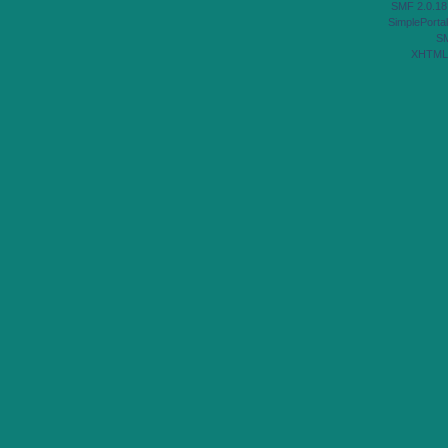
SMF 2.0.18
SimplePortal
S
XHTML