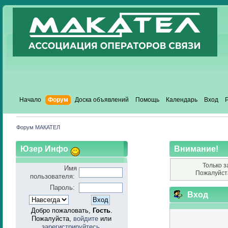
Начало
Форум
Доска объявлений
Помощь
Календарь
Вход
Форум МАКАТЕЛ
Юзер Инфо
Внимание!
Только з
Имя
Пожалуйст
пользователя:
Пароль:
Вход
Добро пожаловать,
Гость
.
Пожалуйста,
войдите
или
зарегистрируйтесь
.