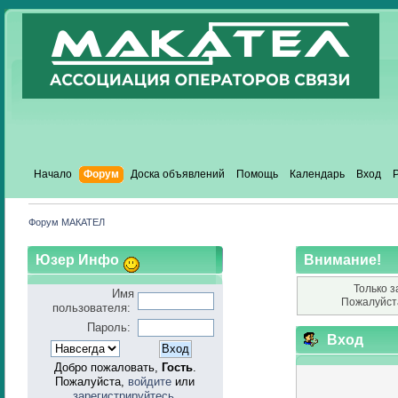
Начало
Форум
Доска объявлений
Помощь
Календарь
Вход
Форум МАКАТЕЛ
Юзер Инфо
Внимание!
Только з
Имя
Пожалуйст
пользователя:
Пароль:
Вход
Добро пожаловать,
Гость
.
Пожалуйста,
войдите
или
зарегистрируйтесь
.