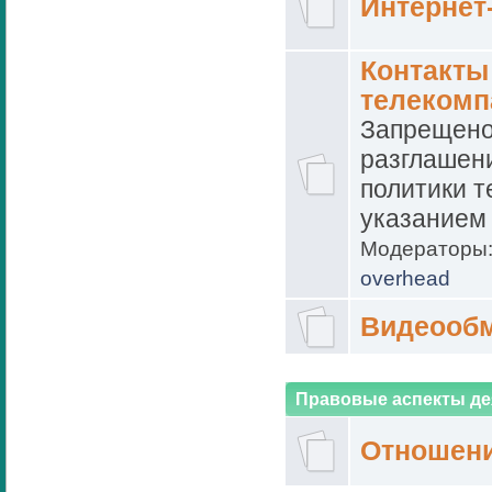
Интернет
Контакты
телеком
Запрещено
разглашен
политики т
указанием
Модераторы
overhead
Видеооб
Правовые аспекты де
Отношени