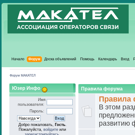
Начало
Форум
Доска объявлений
Помощь
Календарь
Вход
Форум МАКАТЕЛ
Юзер Инфо
Правила форума
Правила
Имя
пользователя:
В этом ра
Пароль:
предложен
развитию 
Добро пожаловать,
Гость
.
Пожалуйста,
войдите
или
зарегистрируйтесь
.