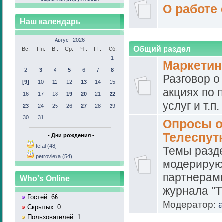
О работе
Наш календарь
Август 2026
Общий раздел
Вс.
Пн.
Вт.
Ср.
Чт.
Пт.
Сб.
1
Маркетин
2
3
4
5
6
7
8
Разговор о
[9]
10
11
12
13
14
15
акциях по
16
17
18
19
20
21
22
услуг и т.п.
23
24
25
26
27
28
29
30
31
Опросы о
Телеспут
- Дни рождения -
tefal (48)
Темы разд
petrovlexa (54)
модерирую
партнерами
Who's Online
журнала "Т
Гостей: 66
Модератор:
Скрытых: 0
Пользователей: 1