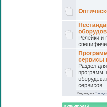
Оптическ
Нестанда
оборудов
Релейки и 
специфиче
Программ
сервисы и
Раздел дл
программ, 
оборудова
сервисов
Подразделы
:
Телегид о
Купи-продай