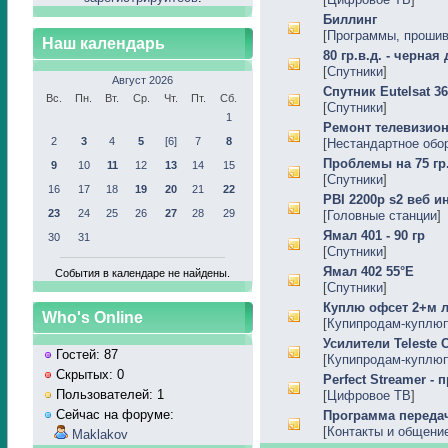
Биллинг
[
Программы, прошивк
Наш календарь
80 гр.в.д. - черная
[
Спутники
]
Август 2026
Спутник Eutelsat 36
Вс.
Пн.
Вт.
Ср.
Чт.
Пт.
Сб.
[
Спутники
]
1
Ремонт телевизион
2
3
4
5
[6]
7
8
[
Нестандартное обо
Проблемы на 75 гр
9
10
11
12
13
14
15
[
Спутники
]
16
17
18
19
20
21
22
PBI 2200p s2 веб и
23
24
25
26
27
28
29
[
Головные станции
]
Ямал 401 - 90 гр
30
31
[
Спутники
]
Ямал 402 55°Е
События в календаре не найдены.
[
Спутники
]
Куплю офсет 2+м л
Who's Online
[
Купипродам-куплю
Усилители Teleste
Гостей: 87
[
Купипродам-куплю
Скрытых: 0
Perfect Streamer -
Пользователей: 1
[
Цифровое ТВ
]
Сейчас на форуме:
Программа переда
[
Контакты и общени
Maklakov