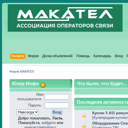
Начало
Форум
Доска объявлений
Помощь
Календарь
Вход
Форум МАКАТЕЛ
Юзер Инфо
Что было, что будет...
Имя
пользователя:
Последняя активность
Пароль:
Куплю 5 ASI ремул
[
Купипродам-куплю
Добро пожаловать,
Гость
.
Пожалуйста,
войдите
или
Оборудование Сп
зарегистрируйтесь
.
[
Цифровое ТВ
]