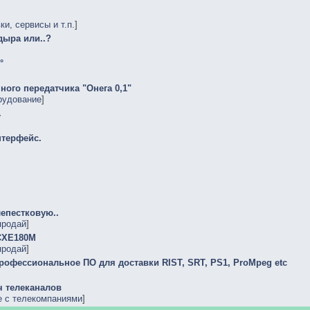
и, сервисы и т.п.
]
 дыра или..?
°
ного передатчика "Онега 0,1"
рудование
]
.
нтерфейс.
епестковую..
продай
]
 CXE180M
продай
]
 профессиональное ПО для доставки RIST, SRT, PS1, ProMpeg etc
ч телеканалов
е с телекомпаниями
]