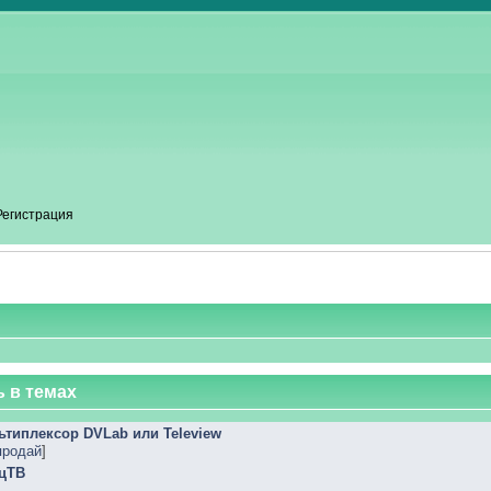
Регистрация
 в темах
ьтиплексор DVLab или Teleview
продай
]
ецТВ