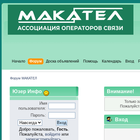
Начало
Форум
Доска объявлений
Помощь
Календарь
Вход
Форум МАКАТЕЛ
Юзер Инфо
Внимание!
Только з
Имя
Пожалуйст
пользователя:
Пароль:
Вход
Добро пожаловать,
Гость
.
Пожалуйста,
войдите
или
зарегистрируйтесь
.