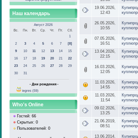
19.06.2026,
Купипро
12:43
куплюпр
Наш календарь
26.05.2026,
Купипро
Август 2026
10:55
куплюпр
Вс.
Пн.
Вт.
Ср.
Чт.
Пт.
Сб.
1
07.05.2026,
Купипро
16:51
куплюпр
2
3
4
5
6
7
[8]
9
10
11
12
13
14
15
13.04.2026,
Купипро
22:15
куплюпр
16
17
18
19
20
21
22
23
24
25
26
27
28
29
16.03.2026,
Купипро
12:05
куплюпр
30
31
11.03.2026,
Купипро
- Дни рождения -
14:55
куплюпр
iegres (59)
11.03.2026,
Купипро
11:54
куплюпр
Who's Online
09.02.2026,
Купипро
13:25
куплюпр
Гостей: 66
21.06.2019,
Купипро
Скрытых: 0
08:51
куплюпр
Пользователей: 0
13.06.2014,
Купипро