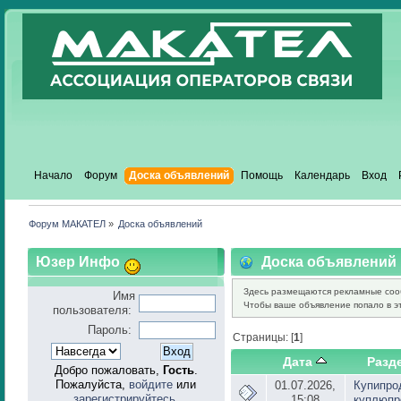
Начало
Форум
Доска объявлений
Помощь
Календарь
Вход
Форум МАКАТЕЛ
»
Доска объявлений
Юзер Инфо
Доска объявлений
Здесь размещаются рекламные соо
Имя
Чтобы ваше объявление попало в эт
пользователя:
Пароль:
Страницы: [
1
]
Дата
Разд
Добро пожаловать,
Гость
.
Пожалуйста,
войдите
или
01.07.2026,
Купипро
зарегистрируйтесь
.
15:08
куплюпр