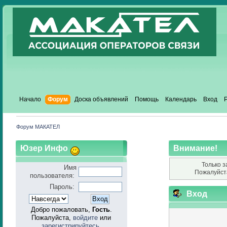
Начало
Форум
Доска объявлений
Помощь
Календарь
Вход
Форум МАКАТЕЛ
Юзер Инфо
Внимание!
Только з
Имя
Пожалуйст
пользователя:
Пароль:
Вход
Добро пожаловать,
Гость
.
Пожалуйста,
войдите
или
зарегистрируйтесь
.