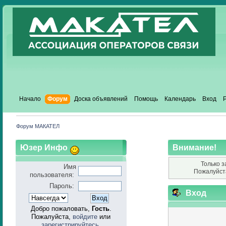
Начало
Форум
Доска объявлений
Помощь
Календарь
Вход
Форум МАКАТЕЛ
Юзер Инфо
Внимание!
Только з
Имя
Пожалуйст
пользователя:
Пароль:
Вход
Добро пожаловать,
Гость
.
Пожалуйста,
войдите
или
зарегистрируйтесь
.