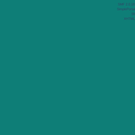
SMF 2.0.18
SimplePortal
S
XHTML