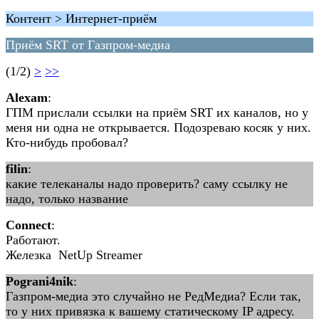
Контент > Интернет-приём
Приём SRT от Газпром-медиа
(1/2)
>
>>
Alexam
:
ГПМ прислали ссылки на приём SRT их каналов, но у
меня ни одна не открывается. Подозреваю косяк у них.
Кто-нибудь пробовал?
filin
:
какие телеканалы надо проверить? саму ссылку не
надо, только название
Connect
:
Работают.
Железка NetUp Streamer
Pograni4nik
:
Газпром-медиа это случайно не РедМедиа? Если так,
то у них привязка к вашему статическому IP адресу.