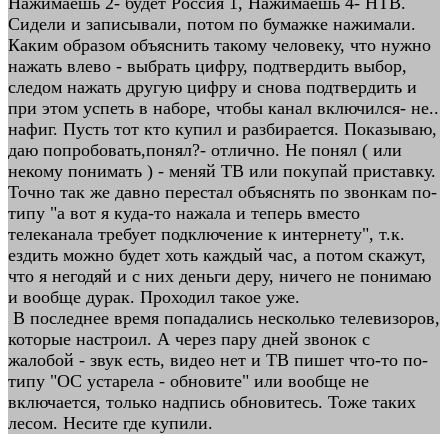
Нажимаешь 2- будет Россия 1, Нажимаешь 4- НТВ.
Сидели и записывали, потом по бумажке нажимали.
Каким образом объяснить такому человеку, что нужно
нажать влево - выбрать цифру, подтвердить выбор,
следом нажать другую цифру и снова подтвердить и
при этом успеть в наборе, чтобы канал включился- не..
нафиг. Пусть тот кто купил и разбирается. Показываю,
даю попробовать,понял?- отлично. Не понял ( или
некому понимать ) - меняй ТВ или покупай приставку.
Точно так же давно перестал объяснять по звонкам по-
типу "а вот я куда-то нажала и теперь вместо
телеканала требует подключение к интернету", т.к.
ездить можно будет хоть каждый час, а потом скажут,
что я негодяй и с них деньги деру, ничего не понимаю
и вообще дурак. Проходил такое уже.
В последнее время попадались несколько телевизоров,
которые настроил. А через пару дней звонок с
жалобой - звук есть, видео нет и ТВ пишет что-то по-
типу "ОС устарела - обновите" или вообще не
включается, только надпись обновитесь. Тоже таких
лесом. Несите где купили.