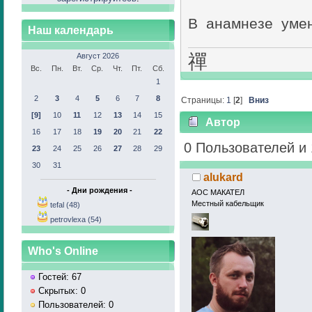
В анамнезе умен
Наш календарь
禪
Август 2026
Так вот
Вс.
Пн.
Вт.
Ср.
Чт.
Пт.
Сб.
1
2
3
4
5
6
7
8
Страницы:
1
[
2
]
Вниз
[9]
10
11
12
13
14
15
Автор
16
17
18
19
20
21
22
(Прочитано 7705 раз)
0 Пользователей и 
23
24
25
26
27
28
29
30
31
alukard
- Дни рождения -
АОС МАКАТЕЛ
Местный кабельщик
tefal (48)
petrovlexa (54)
Who's Online
Гостей: 67
Скрытых: 0
Пользователей: 0