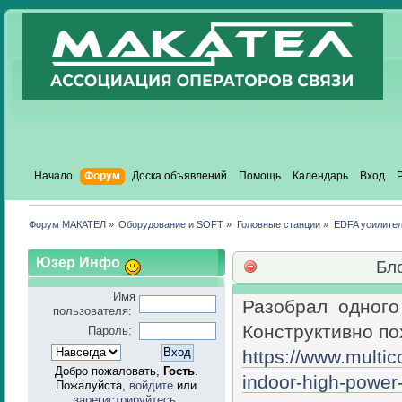
Начало
Форум
Доска объявлений
Помощь
Календарь
Вход
Форум МАКАТЕЛ
»
Оборудование и SOFT
»
Головные станции
»
EDFA усилител
Юзер Инфо
Бл
Имя
Разобрал одного 
пользователя:
Конструктивно по
Пароль:
https://www.multi
Добро пожаловать,
Гость
.
indoor-high-power
Пожалуйста,
войдите
или
зарегистрируйтесь
.