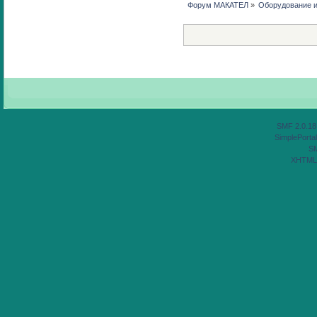
Форум МАКАТЕЛ
»
Оборудование 
SMF 2.0.18
SimplePortal
S
XHTML