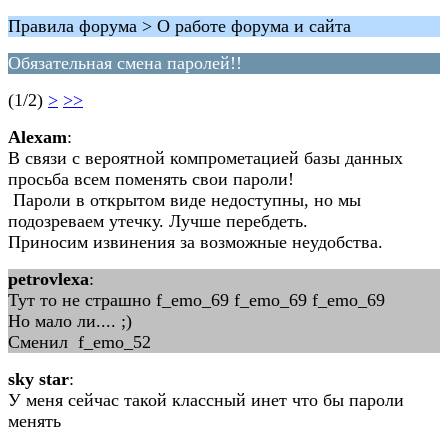
Правила форума > О работе форума и сайта
Обязательная смена паролей!!
(1/2)
>
>>
Alexam
:
В связи с вероятной компрометацией базы данных
просьба всем поменять свои пароли!
Пароли в открытом виде недоступны, но мы
подозреваем утечку. Лучше перебдеть.
Приносим извинения за возможные неудобства.
petrovlexa
:
Тут то не страшно f_emo_69 f_emo_69 f_emo_69
Но мало ли.... ;)
Сменил f_emo_52
sky star
:
У меня сейчас такой классный инет что бы пароли
менять