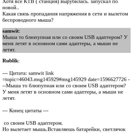
Хотя все КТВ ( станция) вырубилась. запускал по
новой..
Какая связь пропадания напряжения в сети и вылетом
беспроводного мыша?
samwit
:
Мыша то блюпупная или со своим USB адаптером? У
меня летят в основном сами адаптеры, а мыши не
летят.
Rublik
:
--- Цитата: samwit link
=topic=46043.msg145929#msg145929 date=1596627726 -
--Мыша то блюпупная или со своим USB адаптером?
У меня летят в основном сами адаптеры, а мыши не
летят.
--- Конец цитаты ---
со своим USB адаптером.
Но вылетает мышь.Вставляешь батарейки, светлячок