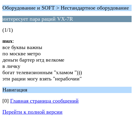
Оборудование и SOFT > Нестандартное оборудование
интересует пара раций VX-7R
(1/1)
mux
:
все буквы важны
по москве метро
деньги бартер итд велкоме
в личку
богат телевизионным "хламом ")))
эти рации могу взять "нерабочии"
Навигация
[0]
Главная страница сообщений
Перейти к полной версии