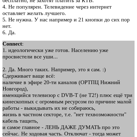
бесплатно, не захотят платить за КТВ.
4. Не популярен. Телевидение через интернет
оставляет желать лучшего.
5. Не нужна. У нас например и 21 кнопки до сих пор
нет.
6. Да.
Connect
:
1. идеологически уже готов. Населению уже
просвистели все уши...
2. Да. Много таких. Например, это я сам. :)
Сдерживает ваще всё:
наличие в эфире 20-ти каналов (ОРТПЦ Нижний
Новгород),
имеющийся телевизор с DVB-T (не Т2!) плюс ещё три
кинескопных с огромным ресурсом по причине малой
работы - выкидывать их не собираюсь,
жизнь в частном секторе, т.е. "нет техвозможности"
кабель тащить,
и самое главное - ЛЕНЬ ДАЖЕ ДУМАТЬ про это
сейчас. Не ходовая часть. Отключат - тогда может