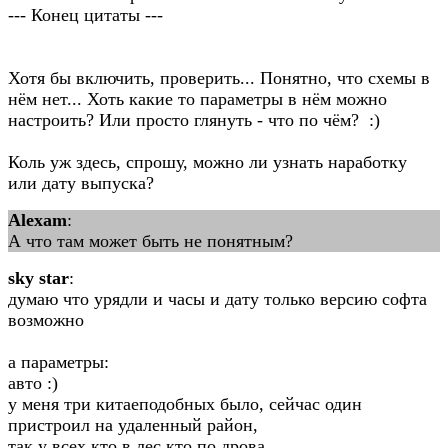
--- Конец цитаты ---
Хотя бы включить, проверить... Понятно, что схемы в
нём нет... Хоть какие то параметры в нём можно
настроить? Или просто глянуть - что по чём? :)
Коль уж здесь, спрошу, можно ли узнать наработку
или дату выпуска?
Alexam
:
А что там может быть не понятным?
sky star
:
думаю что урядли и часы и дату только версию софта
возможно
а параметры:
авто :)
у меня три китаеподобных было, сейчас один
пристроил на удаленный район,
так у всех кто в лес кто по дрова,