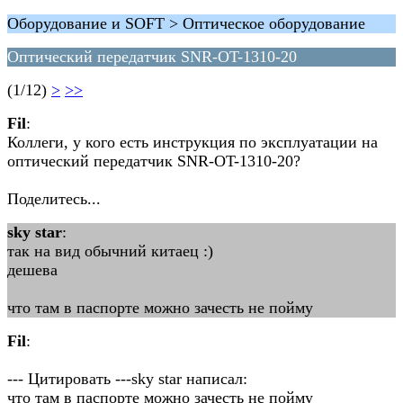
Оборудование и SOFT > Оптическое оборудование
Оптический передатчик SNR-OT-1310-20
(1/12)
>
>>
Fil
:
Коллеги, у кого есть инструкция по эксплуатации на
оптический передатчик SNR-OT-1310-20?
Поделитесь...
sky star
:
так на вид обычний китаец :)
дешева
что там в паспорте можно зачесть не пойму
Fil
:
--- Цитировать ---sky star написал:
что там в паспорте можно зачесть не пойму