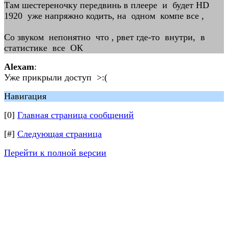
Там шестереночку передвинь в плеере и будет HD
1920 уже напряжно кодить, на одном компе все ,
Со звуком непонятно что , рвет где-то внутри, в
статистике все ОК
Alexam
:
Уже прикрыли доступ >:(
Навигация
[0]
Главная страница сообщений
[#]
Следующая страница
Перейти к полной версии