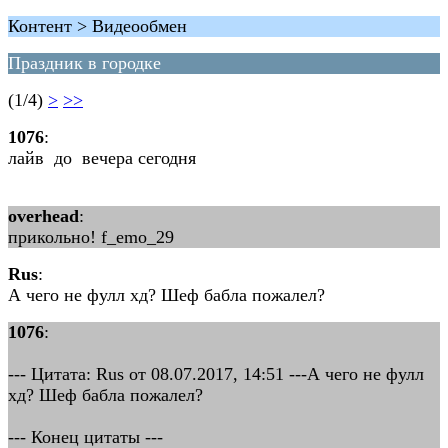
Контент > Видеообмен
Праздник в городке
(1/4)
>
>>
1076
:
лайв до вечера сегодня
overhead
:
прикольно! f_emo_29
Rus
:
А чего не фулл хд? Шеф бабла пожалел?
1076
:
--- Цитата: Rus от 08.07.2017, 14:51 ---А чего не фулл
хд? Шеф бабла пожалел?
--- Конец цитаты ---