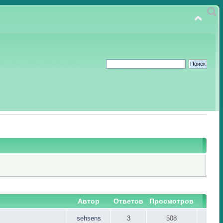
Автор
Ответов
Просмотров
sehsens
3
508