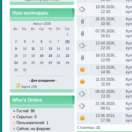
19.06.2026,
Ку
12:43
ку
Наш календарь
26.05.2026,
Ку
10:55
ку
Август 2026
Вс.
Пн.
Вт.
Ср.
Чт.
Пт.
Сб.
07.05.2026,
Ку
1
16:51
ку
2
3
4
5
6
7
[8]
13.04.2026,
Ку
22:15
ку
9
10
11
12
13
14
15
16.03.2026,
Ку
16
17
18
19
20
21
22
12:05
ку
23
24
25
26
27
28
29
11.03.2026,
Ку
30
31
14:55
ку
11.03.2026,
Ку
- Дни рождения -
11:54
ку
iegres (59)
09.02.2026,
Ку
13:25
ку
Who's Online
21.06.2019,
Ку
08:51
ку
Гостей: 86
13.06.2014,
Ку
Скрытых: 0
17:09
ку
Пользователей: 1
Страницы: [
1
]
Сейчас на форуме: