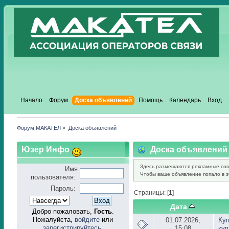
Начало
Форум
Доска объявлений
Помощь
Календарь
Вход
Форум МАКАТЕЛ
»
Доска объявлений
Юзер Инфо
Доска объявлений
Здесь размещаются рекламные соо
Имя
Чтобы ваше объявление попало в эт
пользователя:
Пароль:
Страницы: [
1
]
Дата
Добро пожаловать,
Гость
.
Пожалуйста,
войдите
или
01.07.2026,
Ку
зарегистрируйтесь
.
15:08
ку