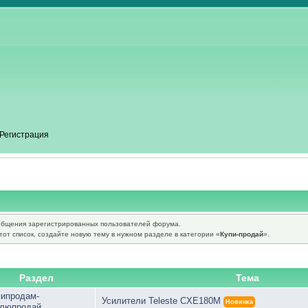
Регистрация
бщения зарегистрированных пользователей форума.
от список, создайте новую тему в нужном разделе в категории «
Купи-продай
».
Раздел
Тема
пипродам-
Усилители Teleste CXE180M
Новинка
плюпродай