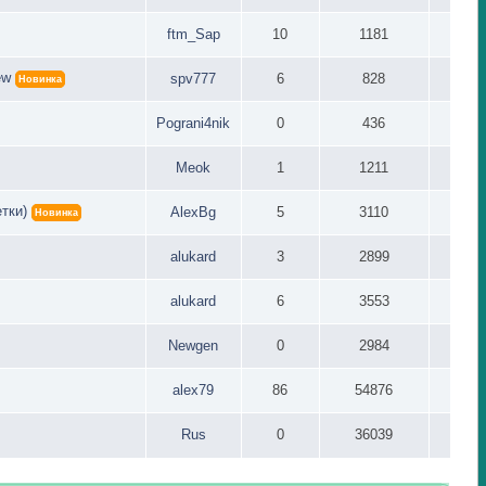
ftm_Sap
10
1181
ew
spv777
6
828
Новинка
Pograni4nik
0
436
Meok
1
1211
тки)
AlexBg
5
3110
Новинка
alukard
3
2899
alukard
6
3553
Newgen
0
2984
alex79
86
54876
Rus
0
36039