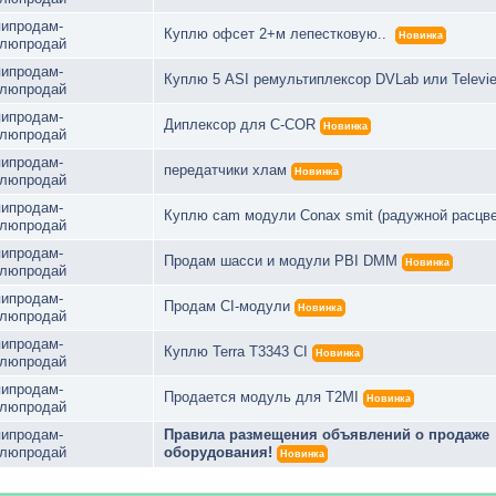
пипродам-
Куплю офсет 2+м лепестковую..
Новинка
плюпродай
пипродам-
Куплю 5 ASI ремультиплексор DVLab или Televi
плюпродай
пипродам-
Диплексор для C-COR
Новинка
плюпродай
пипродам-
передатчики хлам
Новинка
плюпродай
пипродам-
Куплю cam модули Conax smit (радужной расцве
плюпродай
пипродам-
Продам шасси и модули PBI DMM
Новинка
плюпродай
пипродам-
Продам CI-модули
Новинка
плюпродай
пипродам-
Куплю Terra T3343 CI
Новинка
плюпродай
пипродам-
Продается модуль для T2MI
Новинка
плюпродай
пипродам-
Правила размещения объявлений о продаже
плюпродай
оборудования!
Новинка