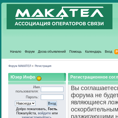
Начало
Форум
Доска объявлений
Помощь
Календарь
Вход
Р
Форум МАКАТЕЛ
»
Регистрация
Юзер Инфо
Регистрационное сог
Вы соглашаетесь
Имя
пользователя:
форума не буде
Пароль:
являющиеся лож
оскорбительным
Добро пожаловать,
Гость
.
Пожалуйста,
войдите
или
разжигающими н
зарегистрируйтесь
.