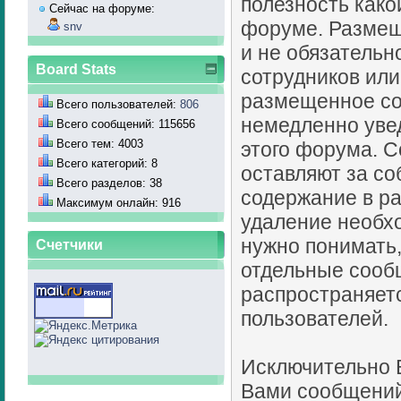
полезность как
Сейчас на форуме:
форуме. Разме
snv
и не обязательн
Board Stats
сотрудников или
размещенное со
Всего пользователей:
806
немедленно уве
Всего сообщений: 115656
Всего тем: 4003
этого форума. С
Всего категорий: 8
оставляют за со
Всего разделов: 38
содержание в ра
Максимум онлайн: 916
удаление необхо
нужно понимать,
Счетчики
отдельные сооб
распространяет
пользователей.
Исключительно 
Вами сообщений.