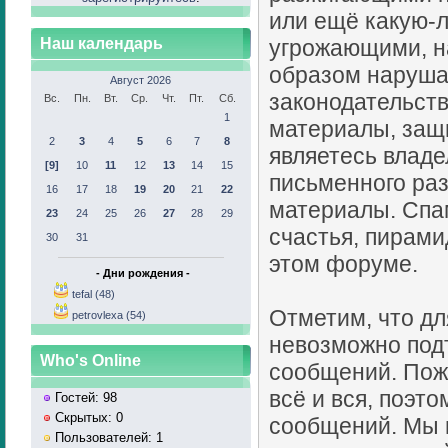
или ещё какую-
Наш календарь
угрожающими, н
образом наруш
Август 2026
законодательств
Вс.
Пн.
Вт.
Ср.
Чт.
Пт.
Сб.
1
материалы, защ
2
3
4
5
6
7
8
являетесь владе
[9]
10
11
12
13
14
15
письменного раз
16
17
18
19
20
21
22
материалы. Спа
23
24
25
26
27
28
29
счастья, пирами
30
31
этом форуме.
- Дни рождения -
tefal (48)
Отметим, что дл
petrovlexa (54)
невозможно под
Who's Online
сообщений. Пож
всё и вся, поэт
Гостей: 98
Скрытых: 0
сообщений. Мы н
Пользователей: 1