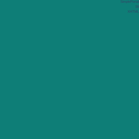
SimplePortal
S
XHTML