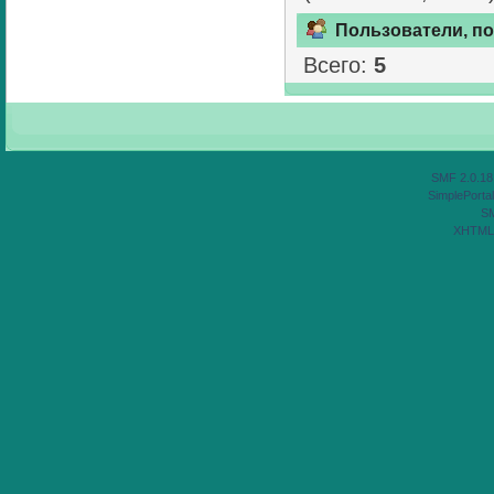
Пользователи, п
Всего:
5
SMF 2.0.18
SimplePortal
S
XHTML