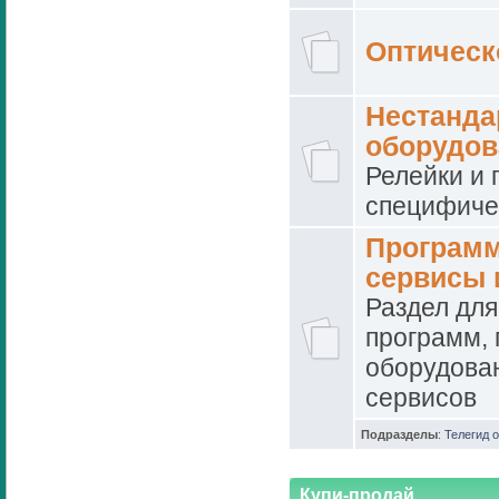
Оптическ
Нестанда
оборудов
Релейки и 
специфиче
Программ
сервисы и
Раздел дл
программ, 
оборудова
сервисов
Подразделы
:
Телегид о
Купи-продай