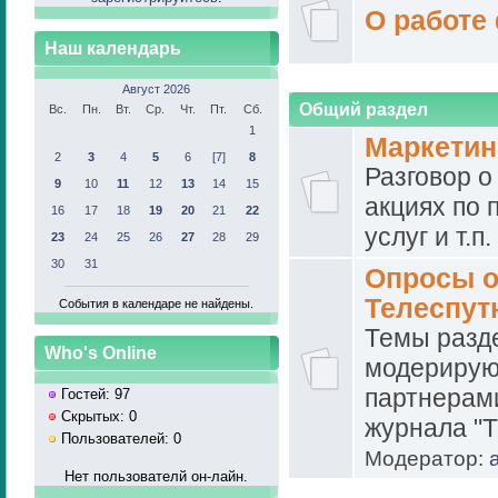
О работе
Наш календарь
Август 2026
Общий раздел
Вс.
Пн.
Вт.
Ср.
Чт.
Пт.
Сб.
1
Маркетин
2
3
4
5
6
[7]
8
Разговор о
9
10
11
12
13
14
15
акциях по
16
17
18
19
20
21
22
услуг и т.п.
23
24
25
26
27
28
29
30
31
Опросы о
Телеспут
События в календаре не найдены.
Темы разд
Who's Online
модерирую
партнерами
Гостей: 97
Скрытых: 0
журнала "Т
Пользователей: 0
Модератор:
Нет пользователй он-лайн.