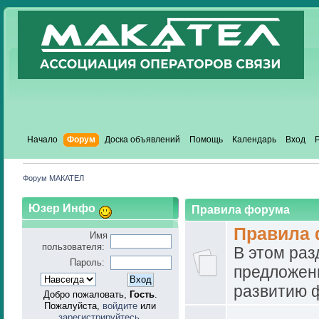
Начало
Форум
Доска объявлений
Помощь
Календарь
Вход
Форум МАКАТЕЛ
Юзер Инфо
Правила форума
Правила
Имя
пользователя:
В этом ра
Пароль:
предложен
развитию 
Добро пожаловать,
Гость
.
Пожалуйста,
войдите
или
зарегистрируйтесь
.