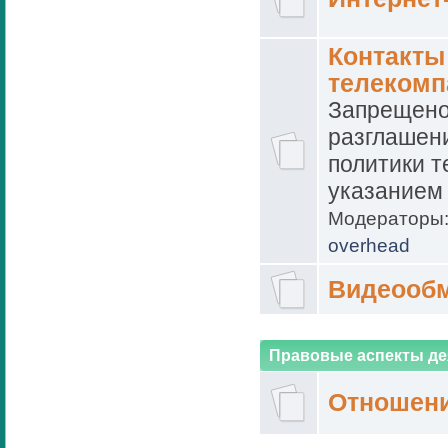
Контакты
телеком
Запрещено
разглашен
политики т
указанием
Модераторы
overhead
Видеооб
Правовые аспекты де
Отношени