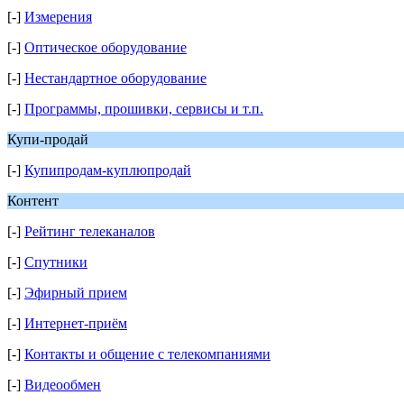
[-]
Измерения
[-]
Оптическое оборудование
[-]
Нестандартное оборудование
[-]
Программы, прошивки, сервисы и т.п.
Купи-продай
[-]
Купипродам-куплюпродай
Контент
[-]
Рейтинг телеканалов
[-]
Спутники
[-]
Эфирный прием
[-]
Интернет-приём
[-]
Контакты и общение с телекомпаниями
[-]
Видеообмен