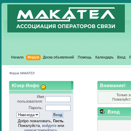
Начало
Форум
Доска объявлений
Помощь
Календарь
Вход
Форум МАКАТЕЛ
Юзер Инфо
Внимание!
Только з
Имя
Пожалуйст
пользователя:
Пароль:
Вход
Добро пожаловать,
Гость
.
Пожалуйста,
войдите
или
зарегистрируйтесь
.