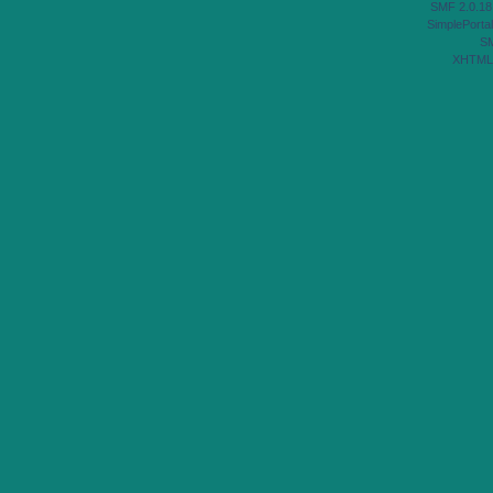
SMF 2.0.18
SimplePortal
S
XHTML