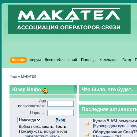
Начало
Форум
Доска объявлений
Помощь
Календарь
Вход
Р
Форум МАКАТЕЛ
Юзер Инфо
Что было, что будет...
Имя
пользователя:
Последняя активность
Пароль:
Куплю 5 ASI ремульти
[
Купипродам-куплюпро
Добро пожаловать,
Гость
.
Пожалуйста,
войдите
или
Оборудование СпецТ
зарегистрируйтесь
.
[
Цифровое ТВ
]