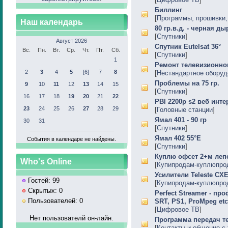
Биллинг
[
Программы, прошивки, 
Наш календарь
80 гр.в.д. - черная ды
[
Спутники
]
Август 2026
Спутник Eutelsat 36°
Вс.
Пн.
Вт.
Ср.
Чт.
Пт.
Сб.
[
Спутники
]
1
Ремонт телевизионног
2
3
4
5
[6]
7
8
[
Нестандартное оборуд
Проблемы на 75 гр.
9
10
11
12
13
14
15
[
Спутники
]
16
17
18
19
20
21
22
PBI 2200p s2 веб инте
23
24
25
26
27
28
29
[
Головные станции
]
Ямал 401 - 90 гр
30
31
[
Спутники
]
Ямал 402 55°Е
События в календаре не найдены.
[
Спутники
]
Куплю офсет 2+м леп
Who's Online
[
Купипродам-куплюпро
Усилители Teleste CX
Гостей: 99
[
Купипродам-куплюпро
Скрытых: 0
Perfect Streamer - п
Пользователей: 0
SRT, PS1, ProMpeg etc
[
Цифровое ТВ
]
Нет пользователй он-лайн.
Программа передач т
[
Контакты и общение с