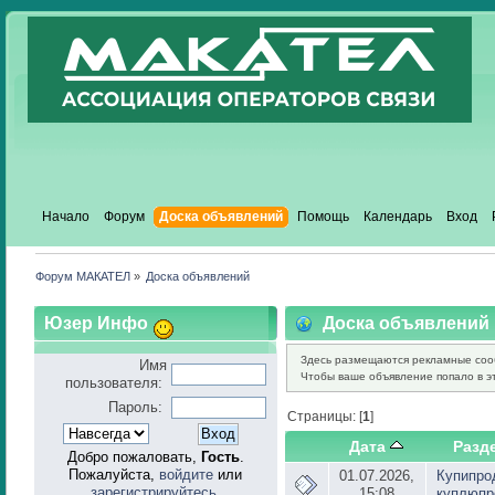
Начало
Форум
Доска объявлений
Помощь
Календарь
Вход
Форум МАКАТЕЛ
»
Доска объявлений
Юзер Инфо
Доска объявлений
Здесь размещаются рекламные соо
Имя
Чтобы ваше объявление попало в эт
пользователя:
Пароль:
Страницы: [
1
]
Дата
Разд
Добро пожаловать,
Гость
.
Пожалуйста,
войдите
или
01.07.2026,
Купипро
зарегистрируйтесь
.
15:08
куплюпр