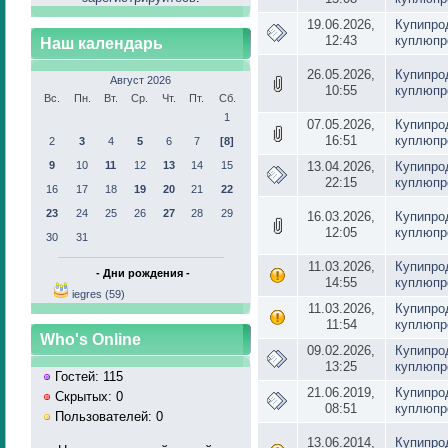
19.06.2026,
Купипро
12:43
куплюпр
Наш календарь
26.05.2026,
Купипро
Август 2026
10:55
куплюпр
Вс.
Пн.
Вт.
Ср.
Чт.
Пт.
Сб.
1
07.05.2026,
Купипро
16:51
куплюпр
2
3
4
5
6
7
[8]
9
10
11
12
13
14
15
13.04.2026,
Купипро
22:15
куплюпр
16
17
18
19
20
21
22
23
24
25
26
27
28
29
16.03.2026,
Купипро
12:05
куплюпр
30
31
11.03.2026,
Купипро
- Дни рождения -
14:55
куплюпр
iegres (59)
11.03.2026,
Купипро
11:54
куплюпр
Who's Online
09.02.2026,
Купипро
13:25
куплюпр
Гостей: 115
21.06.2019,
Купипро
Скрытых: 0
08:51
куплюпр
Пользователей: 0
13.06.2014,
Купипро