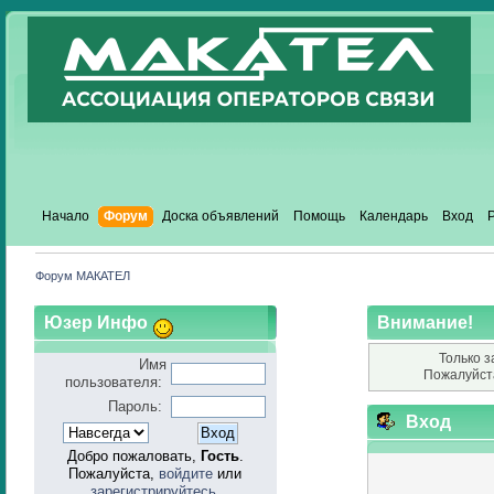
Начало
Форум
Доска объявлений
Помощь
Календарь
Вход
Форум МАКАТЕЛ
Юзер Инфо
Внимание!
Только з
Имя
Пожалуйст
пользователя:
Пароль:
Вход
Добро пожаловать,
Гость
.
Пожалуйста,
войдите
или
зарегистрируйтесь
.