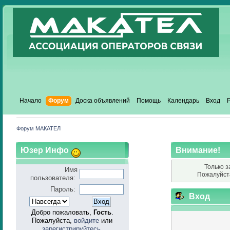
Начало
Форум
Доска объявлений
Помощь
Календарь
Вход
Форум МАКАТЕЛ
Юзер Инфо
Внимание!
Только з
Имя
Пожалуйст
пользователя:
Пароль:
Вход
Добро пожаловать,
Гость
.
Пожалуйста,
войдите
или
зарегистрируйтесь
.