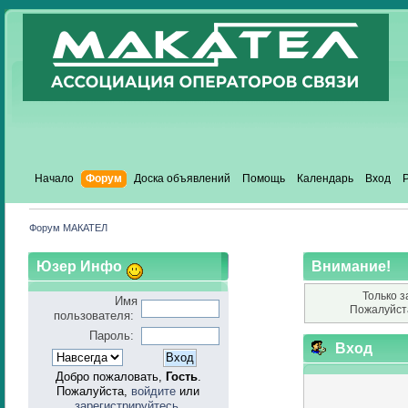
Начало
Форум
Доска объявлений
Помощь
Календарь
Вход
Форум МАКАТЕЛ
Юзер Инфо
Внимание!
Только з
Имя
Пожалуйст
пользователя:
Пароль:
Вход
Добро пожаловать,
Гость
.
Пожалуйста,
войдите
или
зарегистрируйтесь
.