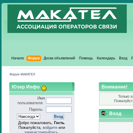
Начало
Форум
Доска объявлений
Помощь
Календарь
Вход
Форум МАКАТЕЛ
Юзер Инфо
Внимание!
Только з
Имя
Пожалуйст
пользователя:
Пароль:
Вход
Добро пожаловать,
Гость
.
Пожалуйста,
войдите
или
зарегистрируйтесь
.