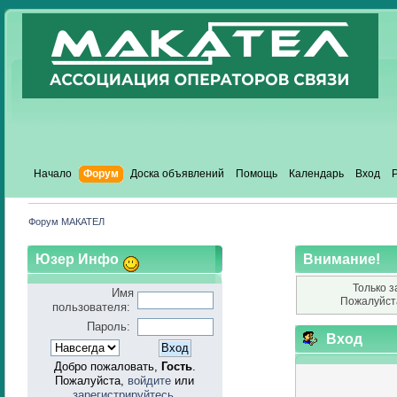
Начало
Форум
Доска объявлений
Помощь
Календарь
Вход
Форум МАКАТЕЛ
Юзер Инфо
Внимание!
Только з
Имя
Пожалуйст
пользователя:
Пароль:
Вход
Добро пожаловать,
Гость
.
Пожалуйста,
войдите
или
зарегистрируйтесь
.