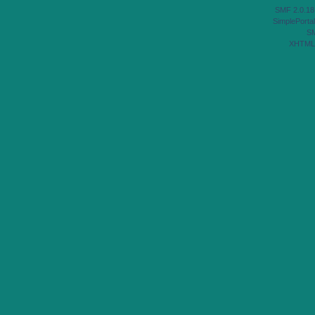
SMF 2.0.18
SimplePortal
S
XHTML