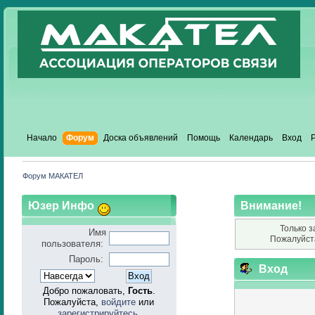
Начало
Форум
Доска объявлений
Помощь
Календарь
Вход
Форум МАКАТЕЛ
Юзер Инфо
Внимание!
Только з
Имя
Пожалуйст
пользователя:
Пароль:
Вход
Добро пожаловать,
Гость
.
Пожалуйста,
войдите
или
зарегистрируйтесь
.