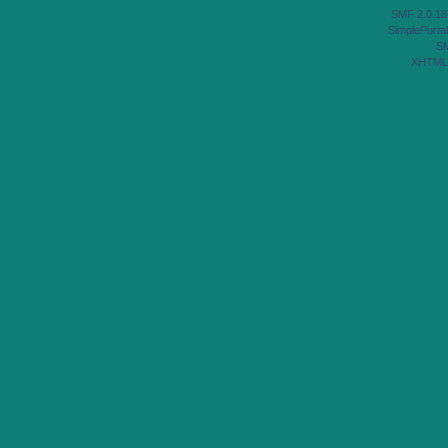
SMF 2.0.18
SimplePortal
S
XHTML