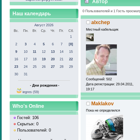
Автор
раз)
0 Пользователей и 1 Гость просмат
Наш календарь
alxchep
Август 2026
Местный кабельщик
Вс.
Пн.
Вт.
Ср.
Чт.
Пт.
Сб.
1
2
3
4
5
6
7
[8]
9
10
11
12
13
14
15
16
17
18
19
20
21
22
23
24
25
26
27
28
29
30
31
Сообщений: 502
Дата регистрации: 29.04.2011,
- Дни рождения -
19:17
iegres (59)
Maklakov
Who's Online
Пока не определился
Гостей: 106
Скрытых: 0
Пользователей: 0