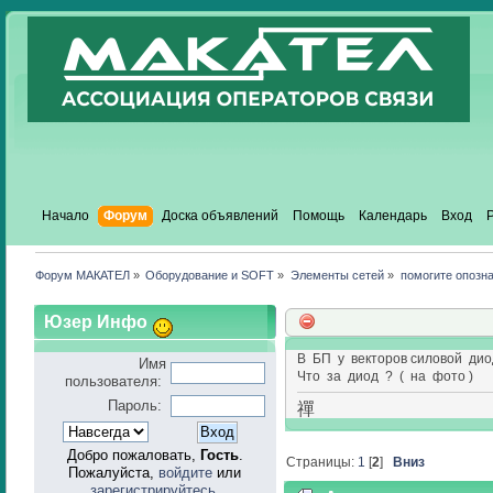
Начало
Форум
Доска объявлений
Помощь
Календарь
Вход
Форум МАКАТЕЛ
»
Оборудование и SOFT
»
Элементы сетей
»
помогите опозн
Юзер Инфо
В БП у векторов силовой диод
Имя
Что за диод ? ( на фото )
пользователя:
Пароль:
禪
Добро пожаловать,
Гость
.
Страницы:
1
[
2
]
Вниз
Пожалуйста,
войдите
или
зарегистрируйтесь
.