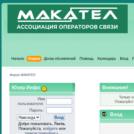
Начало
Форум
Доска объявлений
Помощь
Календарь
Вход
Форум МАКАТЕЛ
Юзер Инфо
Внимание!
Только з
Имя
Пожалуйст
пользователя:
Пароль:
Вход
Добро пожаловать,
Гость
.
Пожалуйста,
войдите
или
зарегистрируйтесь
.