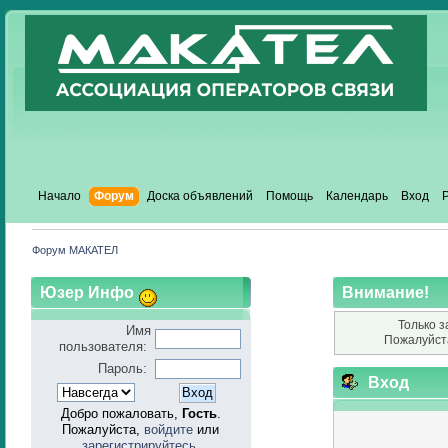
Начало
Форум
Доска объявлений
Помощь
Календарь
Вход
Форум МАКАТЕЛ
Юзер Инфо
Внимание!
Только з
Имя
Пожалуйст
пользователя:
Пароль:
Вход
Добро пожаловать,
Гость
.
Пожалуйста,
войдите
или
зарегистрируйтесь
.