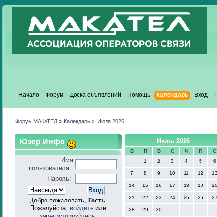
Начало
Форум
Доска объявлений
Помощь
Календарь
Вход
Форум МАКАТЕЛ
»
Календарь
»
Июля 2026
Юзер Инфо
Июнь 2026
В
П
В
С
Ч
П
С
Имя
1
2
3
4
5
6
пользователя:
7
8
9
10
11
12
1
Пароль:
14
15
16
17
18
19
2
21
22
23
24
25
26
2
Добро пожаловать,
Гость
.
Пожалуйста,
войдите
или
28
29
30
зарегистрируйтесь
.