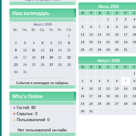
Июль 2026
Наш календарь
В
П
В
С
Ч
П
С
1
2
3
4
Август 2026
5
6
7
8
9
10
1
Вс.
Пн.
Вт.
Ср.
Чт.
Пт.
Сб.
12
13
14
15
16
17
1
1
19
20
21
22
23
24
2
2
3
4
5
6
[7]
8
26
27
28
29
30
31
9
10
11
12
13
14
15
16
17
18
19
20
21
22
Август 2026
23
24
25
26
27
28
29
В
П
В
С
Ч
П
С
30
31
1
2
3
4
5
6
7
8
События в календаре не найдены.
9
10
11
12
13
14
1
Who's Online
16
17
18
19
20
21
2
23
24
25
26
27
28
2
Гостей: 90
30
31
Скрытых: 0
Пользователей: 0
Нет пользователй он-лайн.