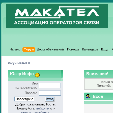
Начало
Форум
Доска объявлений
Помощь
Календарь
Вход
Форум МАКАТЕЛ
Юзер Инфо
Внимание!
Только з
Имя
Пожалуйст
пользователя:
Пароль:
Вход
Добро пожаловать,
Гость
.
Пожалуйста,
войдите
или
зарегистрируйтесь
.